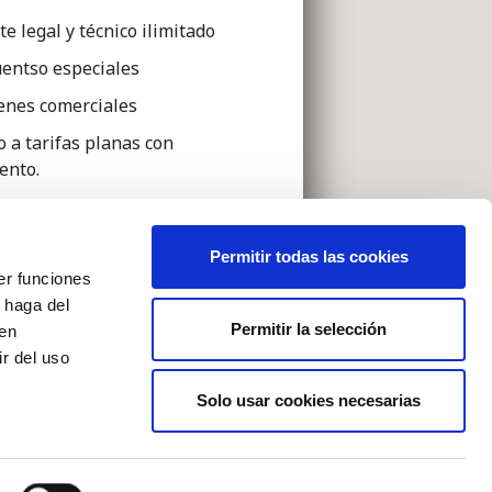
e legal y técnico ilimitado
entso especiales
nes comerciales
o a tarifas planas con
ento.
, contacta con
uí
.
Permitir todas las cookies
er funciones
 haga del
Permitir la selección
den
r del uso
Solo usar cookies necesarias
tica de cookies
|
Política de