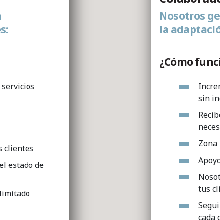
a
Nosotros g
s:
la adaptació
¿Cómo func
 servicios
Incre
sin i
Recib
neces
Zona 
s clientes
Apoyo
el estado de
Nosot
tus cl
ilimitado
Segui
cada 