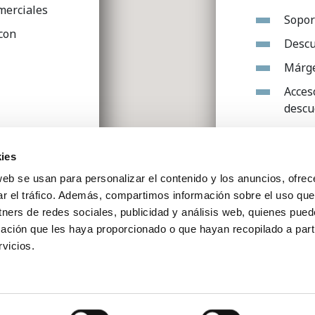
merciales
Soport
 con
Descu
Márge
Acces
descu
Te interesa
ies
nosotros
aq
web se usan para personalizar el contenido y los anuncios, ofrec
ar el tráfico. Además, compartimos información sobre el uso que
tners de redes sociales, publicidad y análisis web, quienes pue
ación que les haya proporcionado o que hayan recopilado a parti
vicios.
ober 2022 | Todos los derechos reservados
Aviso legal
|
Polí
2A, 33203 Gijón | Telf.: 984 491 470
privacidad