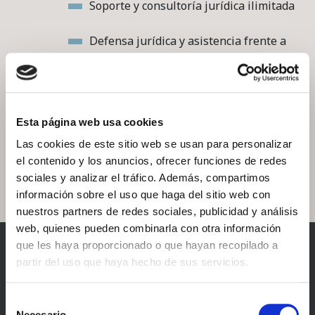
Soporte y consultoría jurídica ilimitada
Defensa jurídica y asistencia frente a
AEPD
Seguro R.C profesional
Acceso privado a coberweb.es
Esta página web usa cookies
Actualización permanente
Las cookies de este sitio web se usan para personalizar
Seguridad 365/24
el contenido y los anuncios, ofrecer funciones de redes
sociales y analizar el tráfico. Además, compartimos
TARIFA PLANA ANUAL
información sobre el uso que haga del sitio web con
nuestros partners de redes sociales, publicidad y análisis
web, quienes pueden combinarla con otra información
que les haya proporcionado o que hayan recopilado a
partir del uso que haya hecho de sus servicios.
Aplicación sobre soportes
Selección
físicos
Necesario